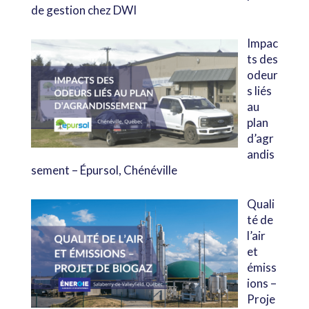
de gestion chez DWI
Impac
ts des
odeur
s liés
au
plan
d’agr
andis
sement – Épursol, Chénéville
Quali
té de
l’air
et
émiss
ions –
Proje